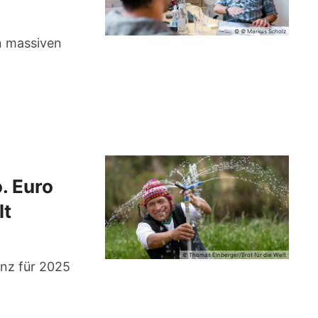
© © Markus Scholz
en massiven
. Euro
lt
© Thomas Einberger/Brot für die Welt
anz für 2025