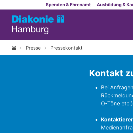
Zum Inhalt springen
Spenden & Ehrenamt
Ausbildung & Kar
Presse
Pressekontakt
Kontakt z
Bei Anfragen
Rückmeldung 
O-Töne etc.)
Kontaktieren
Medienanfrag