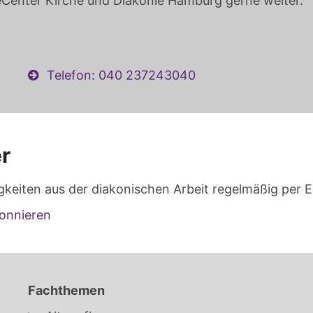
eCenter Kirche und Diakonie Hamburg gerne weiter.
Telefon: 040 237243040
r
gkeiten aus der diakonischen Arbeit regelmäßig per E
onnieren
Fachthemen