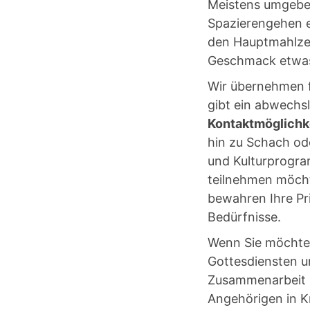
Meistens umgeben
Spazierengehen e
den Hauptmahlzei
Geschmack etwas 
Wir übernehmen f
gibt ein abwechs
Kontaktmöglichk
hin zu Schach od
und Kulturprogra
teilnehmen möcht
bewahren Ihre Pr
Bedürfnisse.
Wenn Sie möchte
Gottesdiensten u
Zusammenarbeit m
Angehörigen in Kr