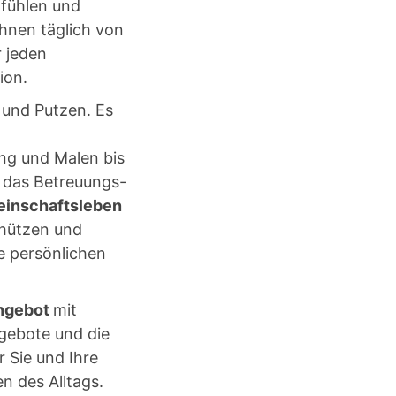
fühlen und
hnen täglich von
r jeden
ion.
 und Putzen. Es
ing und Malen bis
 das Betreuungs-
inschaftsleben
chützen und
e persönlichen
Angebot
mit
gebote und die
 Sie und Ihre
n des Alltags.