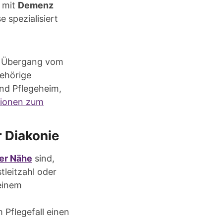
 mit
Demenz
 spezialisiert
im Übergang vom
ehörige
und Pflegeheim,
tionen zum
r Diakonie
rer Nähe
sind,
tleitzahl oder
 einem
 Pflegefall einen