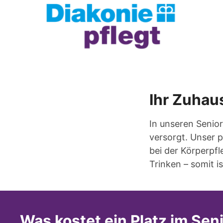
Ihr Zuhau
In unseren Senio
versorgt. Unser p
bei der Körperpf
Trinken – somit is
Was kostet ein Platz im Se