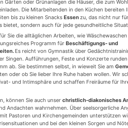
 Gärten oder Grünanlagen die Häuser, die zum Wohl
inladen. Die Mitarbeitenden in den Küchen bereiten I
ten bis zu kleinen Snacks
Essen
zu, das nicht nur fü
bietet, sondern auch für jede gesundheitliche Situat
ür Sie die alltäglichen Arbeiten, wie Wäschewaschen
lungsreiches Programm für
Beschäftigungs- und
eiten.
Es reicht von Gymnastik über Gedächtnistrain
er Singen. Aufführungen, Feste und Konzerte runden
mm ab. Sie bestimmen selbst, in wieweit Sie am
Geme
en oder ob Sie lieber Ihre Ruhe haben wollen. Wir s
ivat- und Intimsphäre und schaffen Freiräume für Ihr
n, können Sie auch unser
christlich-diakonisches 
nd Andachten wahrnehmen. Über seelsorgerliche An
it Pastoren und Kirchengemeinden unterstützen wir
isensituationen und bei den kleinen Sorgen und Nöte