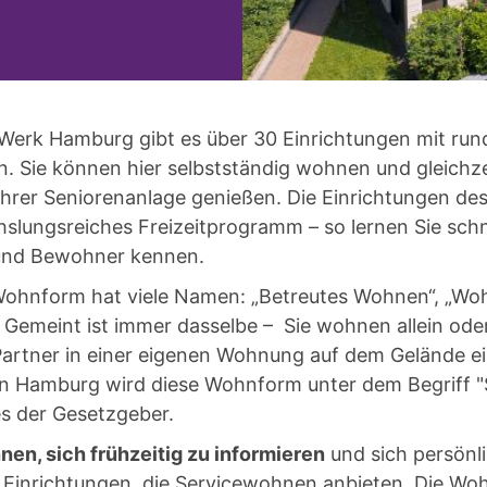
Werk Hamburg gibt es über 30 Einrichtungen mit run
. Sie können hier selbstständig wohnen und gleichzei
Ihrer Seniorenanlage genießen. Die Einrichtungen d
hslungsreiches Freizeitprogramm – so lernen Sie schn
und Bewohner kennen.
Wohnform hat viele Namen: „Betreutes Wohnen“, „Woh
Gemeint ist immer dasselbe – Sie wohnen allein oder
Partner in einer eigenen Wohnung auf dem Gelände e
In Hamburg wird diese Wohnform unter dem Begriff 
 es der Gesetzgeber.
nen, sich frühzeitig zu informieren
und sich persönl
n Einrichtungen, die Servicewohnen anbieten. Die W