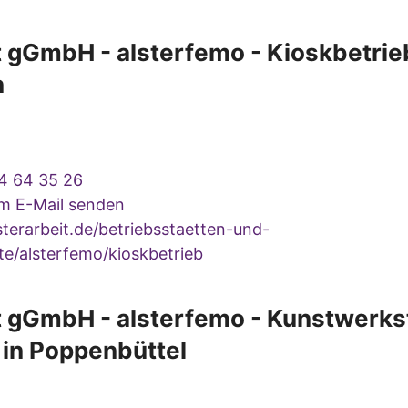
t gGmbH - alsterfemo - Kioskbetrie
n
4 64 35 26
um E-Mail senden
terarbeit.de/betriebsstaetten-und-
te/alsterfemo/kioskbetrieb
t gGmbH - alsterfemo - Kunstwerkst
 in Poppenbüttel