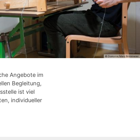
© Diakonie/Marc Brinkmeier
iche Angebote im
llen Begleitung,
telle ist viel
en, individueller