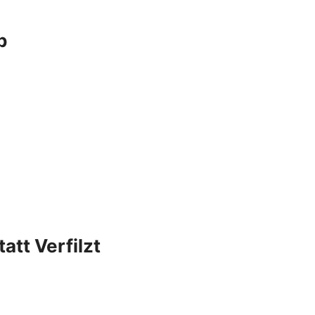
b
att Verfilzt