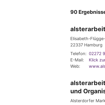
90 Ergebniss
alsterarbei
Elisabeth-Flügge
22337
Hamburg
Telefon:
02272 
E-Mail:
Klick z
Web:
www.als
alsterarbei
und Organi
Alsterdorfer Mark