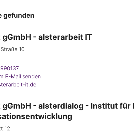
e gefunden
t gGmbH - alsterarbeit IT
-Straße 10
9990137
um E-Mail senden
terarbeit-it.de
t gGmbH - alsterdialog - Institut für
sationsentwicklung
t 12