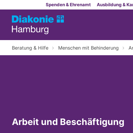
Zum Inhalt springen
Spenden & Ehrenamt
Ausbildung & Kar
Beratung & Hilfe
Menschen mit Behinderung
A
Arbeit und Beschäftigung