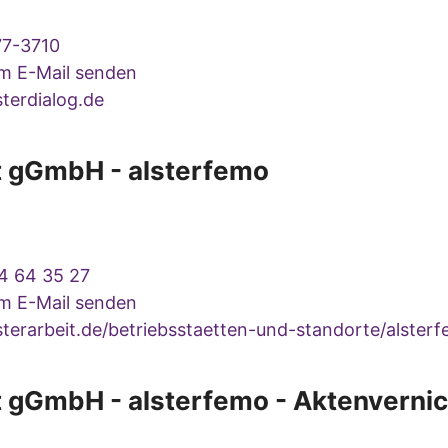
77-3710
um E-Mail senden
terdialog.de
t gGmbH - alsterfemo
4 64 35 27
um E-Mail senden
terarbeit.de/betriebsstaetten-und-standorte/alster
t gGmbH - alsterfemo - Aktenverni