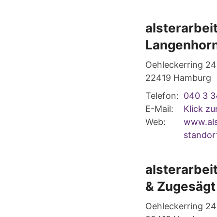
alsterarbei
Langenhor
Oehleckerring 24
22419
Hamburg
Telefon:
040 3 3
E-Mail:
Klick z
Web:
www.als
standor
alsterarbei
& Zugesägt
Oehleckerring 24