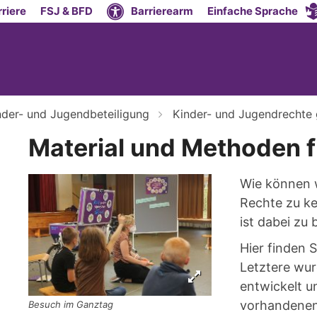
riere
FSJ & BFD
Barrierearm
Einfache Sprache
nder- und Jugendbeteiligung
Kinder- und Jugendrecht
Material und Methoden f
Wie können w
Rechte zu ke
ist dabei zu
Hier finden 
Letztere wur
entwickelt un
vorhandenen 
Besuch im Ganztag