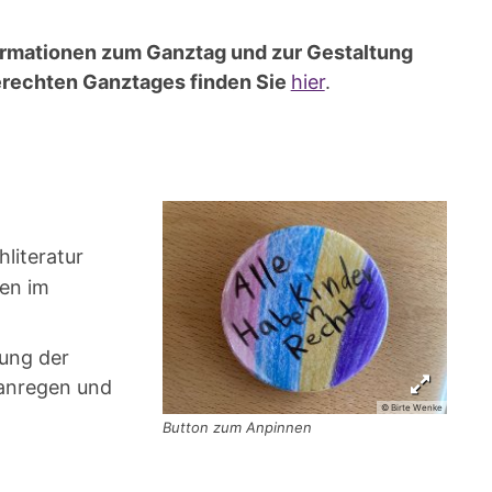
ormationen zum Ganztag und zur
Gestaltung
erechten Ganztages
finden Sie
hier
.
literatur
en im
dung der
 anregen und
© Birte Wenke
Button zum Anpinnen