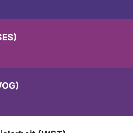
SES)
WOG)