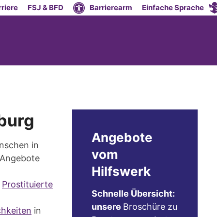
riere
FSJ & BFD
Barrierearm
Einfache Sprache
burg
Angebote
enschen in
vom
e Angebote
Hilfswerk
d
Prostituierte
Schnelle Übersicht:
unsere
Broschüre zu
h­keiten
in