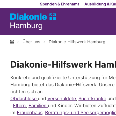
Zum Inhalt springen
Spenden & Ehrenamt
Ausbildung & Kar
Über uns
Diakonie-Hilfswerk Hamburg
Diakonie-Hilfswerk Ham
Konkrete und qualifizierte Unterstützung für M
Hamburg bietet das Diakonie-Hilfswerk: Unser
richten sich an
Obdachlose
und
Verschuldete
,
Suchtkranke
un
,
Eltern
,
Familien
und Kinder. Wir bieten Zuflucht
im
Frauenhaus
,
Beratungs- und Seelsorgemöglic