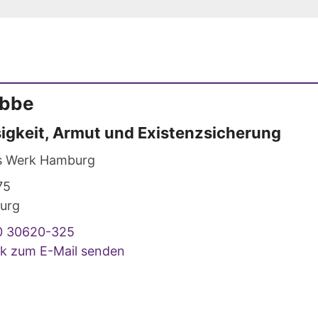
bbe
sigkeit, Armut und Existenzsicherung
s Werk Hamburg
75
urg
0 30620-325
ck zum E-Mail senden