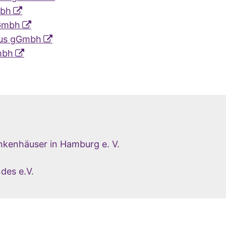
mbh
gGmbh
aus gGmbh
mbh
nkenhäuser in Hamburg e. V.
des e.V.