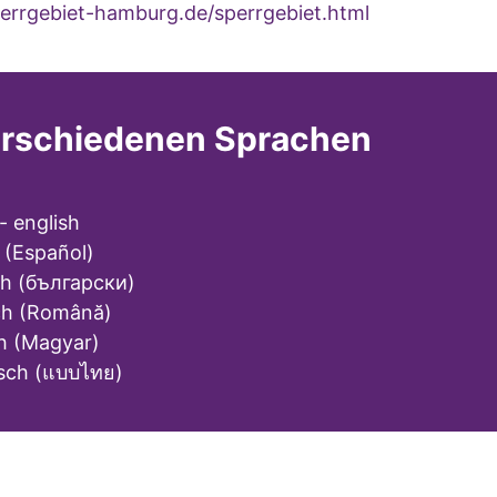
rrgebiet-hamburg.de/sperrgebiet.html
verschiedenen Sprachen
- english
 (Español)
ch (български)
ch (Română)
ch (Magyar)
isch (แบบไทย)