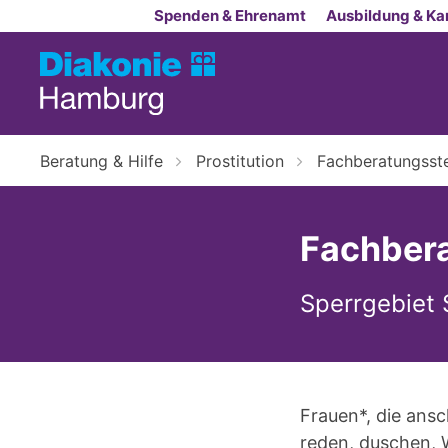
Zum Inhalt springen
Spenden & Ehrenamt
Ausbildung & Kar
Beratung & Hilfe
Prostitution
Fachberatungsstel
Fachbera
Sperrgebiet 
Frauen*, die ans
reden, duschen, 