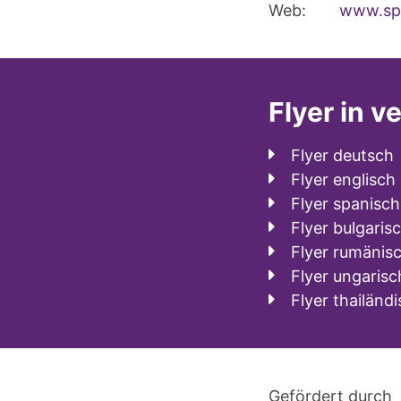
Web:
www.spe
Flyer in 
Flyer deutsch
Flyer englisch 
Flyer spanisch
Flyer bulgaris
Flyer rumänis
Flyer ungaris
Flyer thailänd
Gefördert durch