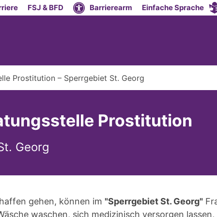
riere
FSJ & BFD
Barrierearm
Einfache Sprache
le Prostitution – Sperrgebiet St. Georg
tungsstelle Prostitution
St. Georg
chaffen gehen, können im
"Sperrgebiet St. Georg"
Fra
Wäsche waschen, sich medizinisch versorgen lassen, 