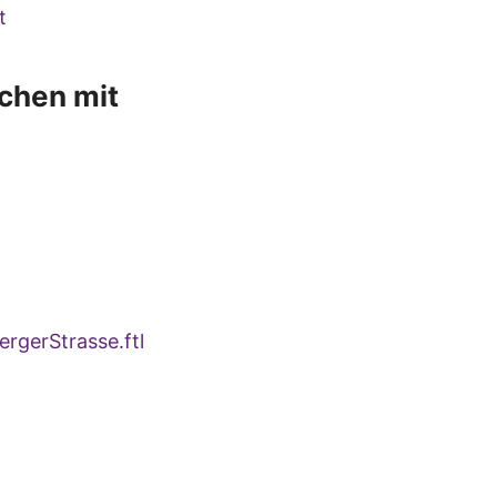
t
chen mit
rgerStrasse.ftl