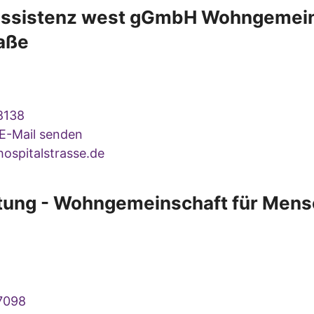
 assistenz west gGmbH Wohngemei
raße
8138
 E-Mail senden
spitalstrasse.de
ftung - Wohngemeinschaft für Mens
7098