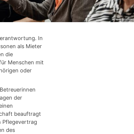
© Albrecht
erantwortung. In
sonen als Mieter
n die
 für Menschen mit
ehörigen oder
 Betreuerinnen
ragen der
einen
chaft beauftragt
n Pflegevertrag
en des