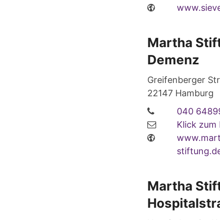
www.sieve
Martha Sti
Demenz
Greifenberger St
22147
Hamburg
040 6489
Klick zum
www.mart
stiftung.
Martha Sti
Hospitalst