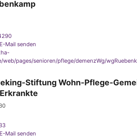
übenkamp
4290
 E-Mail senden
ha-
de/web/pages/senioren/pflege/demenzWg/wgRuebenk
veking-Stiftung Wohn-Pflege-Gemei
 Erkrankte
30
33
 E-Mail senden