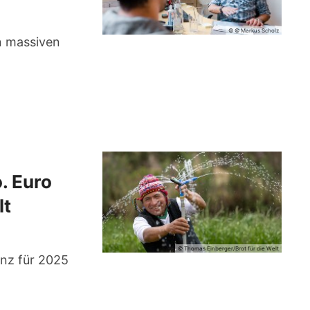
© © Markus Scholz
en massiven
. Euro
lt
© Thomas Einberger/Brot für die Welt
anz für 2025