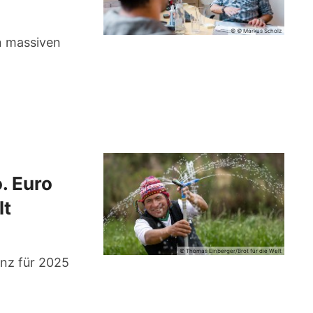
© © Markus Scholz
en massiven
. Euro
lt
© Thomas Einberger/Brot für die Welt
anz für 2025