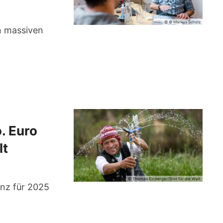
© © Markus Scholz
en massiven
. Euro
lt
© Thomas Einberger/Brot für die Welt
anz für 2025