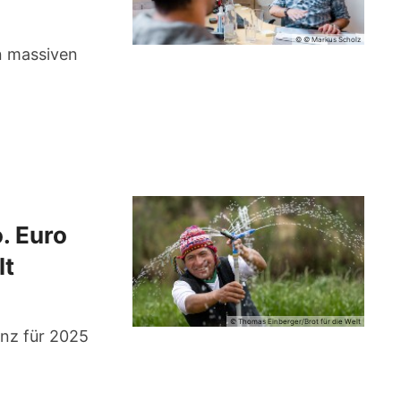
© © Markus Scholz
en massiven
. Euro
lt
© Thomas Einberger/Brot für die Welt
anz für 2025