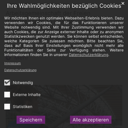
✕
unterstützen die in der
Ihre Wahlmöglichkeiten bezüglich Cookies
Arbeitsgemeinschaft der Freien
Wir möchten Ihnen ein optimales Webseiten-Erlebnis bieten. Dazu
Wohlfahrtspflege (AGFW)
verwenden wir Cookies, die für das Funktionieren unserer
Website notwendig sind. Mit Ihrer Zustimmung verwenden wir
zusammengeschlossenen Hamburger
auch Cookies, die zur Anzeige externer Inhalte oder zu anonymen
Statistikzwecken genutzt werden. Sie können selbst entscheiden,
Wohlfahrtsverbände ausdrücklich den Kurs
welche Kategorien Sie zulassen möchten. Bitte beachten Sie,
des Hamburger Senats ...
dass auf Basis Ihrer Einstellungen womöglich nicht mehr alle
Funktionalitäten der Seite zur Verfügung stehen. Weitere
Informationen finden Sie in unserer
Datenschutzerklärung
.
Mehr
Impressum
Datenschutzerklärung
Notwendig
Externe Inhalte
Statistiken
Speichern
Alle akzeptieren