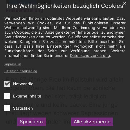
✕
© Annette Schrader
Ihre Wahlmöglichkeiten bezüglich Cookies
:
Pressemitteilung
Abschiebung von vulnerablen
Wir möchten Ihnen ein optimales Webseiten-Erlebnis bieten. Dazu
verwenden wir Cookies, die für das Funktionieren unserer
Personen –
Website notwendig sind. Mit Ihrer Zustimmung verwenden wir
auch Cookies, die zur Anzeige externer Inhalte oder zu anonymen
Abschiebungsbeobachterin der
Statistikzwecken genutzt werden. Sie können selbst entscheiden,
welche Kategorien Sie zulassen möchten. Bitte beachten Sie,
Diakonie veröffentlicht
dass auf Basis Ihrer Einstellungen womöglich nicht mehr alle
Funktionalitäten der Seite zur Verfügung stehen. Weitere
Jahresbericht
Informationen finden Sie in unserer
Datenschutzerklärung
.
Impressum
15. Apr. 2026
Datenschutzerklärung
Eine 87-jährige Frau im Rollstuhl wird allein
Notwendig
abgeschoben. Sie hat kaum persönliche
Gegenstände bei sich, trägt lediglich
Externe Inhalte
Hausschuhe und keine Jacke. Eine junge
Statistiken
Frau liegt wegen schwerer Depressionen
und Angstzuständen im Krankenhaus. ...
Speichern
Alle akzeptieren