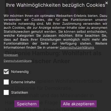
✕
Ihre Wahlmöglichkeiten bezüglich Cookies
Wir möchten Ihnen ein optimales Webseiten-Erlebnis bieten. Dazu
verwenden wir Cookies, die für das Funktionieren unserer
Website notwendig sind. Mit Ihrer Zustimmung verwenden wir
auch Cookies, die zur Anzeige externer Inhalte oder zu anonymen
Statistikzwecken genutzt werden. Sie können selbst entscheiden,
© Annette Schrader/ Diakonie
welche Kategorien Sie zulassen möchten. Bitte beachten Sie,
:
Pressemitteilung
dass auf Basis Ihrer Einstellungen womöglich nicht mehr alle
Funktionalitäten der Seite zur Verfügung stehen. Weitere
Abend der Begegnung der
Informationen finden Sie in unserer
Datenschutzerklärung
.
Diakonie Hamburg: Wohlfahrt als
Impressum
demokratischer Anker
Datenschutzerklärung
Notwendig
18. März 2026
Welche Rolle spielen Wohlfahrtsverbände
Externe Inhalte
und Diakonie für Demokratie,
Statistiken
Zusammenhalt und das Miteinander in
Hamburg? Diese Frage stand im
Speichern
Alle akzeptieren
Mittelpunkt des Abends der Begegnung