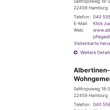
Sellhopsweg 18-
22459
Hamburg
Telefon:
040 55
E-Mail:
Klick z
Web:
www.alb
pfleged
Visitenkarte heru
Weitere Detail
Albertinen
Wohngemei
Sellhopsweg 18-
22459
Hamburg
Telefon:
040 55