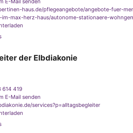
um E-Mail senden
ertinen-haus.de/pflegeangebote/angebote-fuer-me
-im-max-herz-haus/autonome-stationaere-wohngem
nterladen
s
eiter der Elbdiakonie
 614 419
um E-Mail senden
diakonie.de/services?p=alltagsbegleiter
nterladen
s