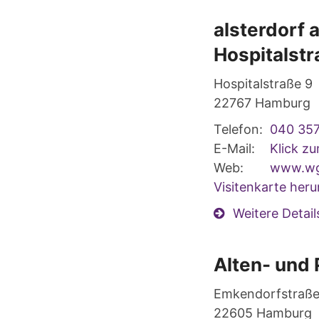
alsterdorf
Hospitalst
Hospitalstraße 9
22767
Hamburg
Telefon:
040 35
E-Mail:
Klick z
Web:
www.wg-
Visitenkarte heru
Weitere Detail
Alten- und 
Emkendorfstraße
22605
Hamburg