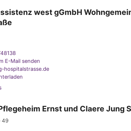
 assistenz west gGmbH Wohngemei
raße
748138
um E-Mail senden
hospitalstrasse.de
nterladen
s
Pflegeheim Ernst und Claere Jung S
 49