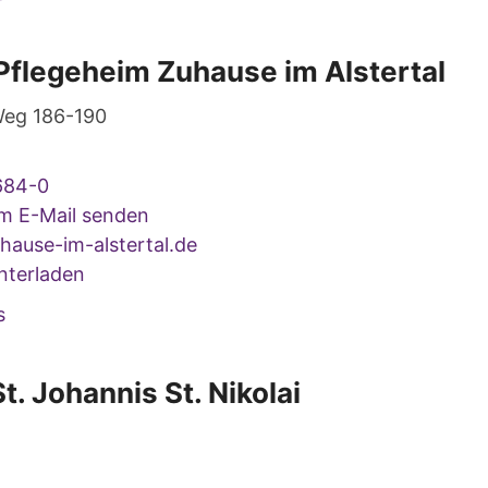
Pflegeheim Zuhause im Alstertal
Weg 186-190
684-0
um E-Mail senden
ause-im-alstertal.de
nterladen
s
t. Johannis St. Nikolai