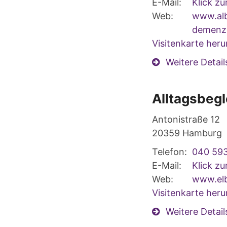
E-Mail:
Klick z
Web:
www.alb
demenz
Visitenkarte heru
Weitere Detail
Alltagsbegl
Antonistraße 12
20359
Hamburg
Telefon:
040 593
E-Mail:
Klick z
Web:
www.elb
Visitenkarte heru
Weitere Detail