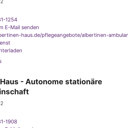
22
81-1254
um E-Mail senden
ertinen-haus.de/pflegeangebote/albertinen-ambulan
ienst
nterladen
s
-Haus - Autonome stationäre
nschaft
22
81-1908