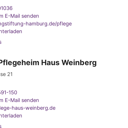
01036
um E-Mail senden
gstiftung-hamburg.de/pflege
nterladen
s
 Pflegeheim Haus Weinberg
se 21
591-150
um E-Mail senden
ege-haus-weinberg.de
nterladen
s