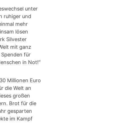
reswechsel unter
n ruhiger und
 einmal mehr
einsam lösen
k Silvester
Welt mit ganz
 Spenden für
Menschen in Not!“
30 Millionen Euro
ür die Welt an
dieses großen
n. Brot für die
Jahr gesparten
jekte im Kampf