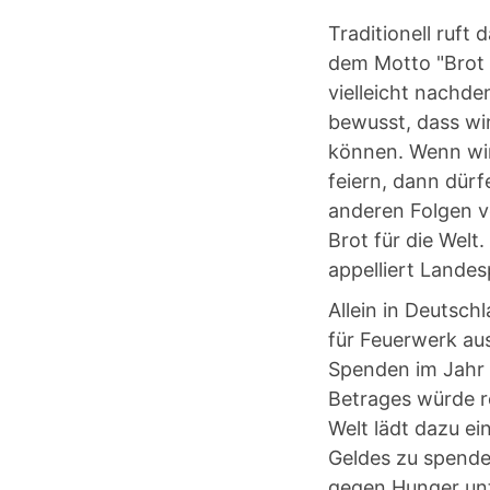
Traditionell ruft
dem Motto "Brot s
vielleicht nachd
bewusst, dass wi
können. Wenn wir
feiern, dann dürf
anderen Folgen v
Brot für die Welt
appelliert Landes
Allein in Deutsch
für Feuerwerk aus
Spenden im Jahr e
Betrages würde r
Welt lädt dazu ei
Geldes zu spende
gegen Hunger unt