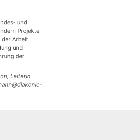
Landes- und
ändern Projekte
der Arbeit
dung und
hrung der
n, Leiterin
ann@diakonie-