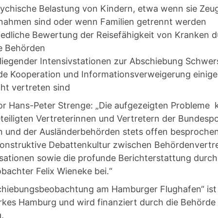
sychische Belastung von Kindern, etwa wenn sie Zeu
hmen sind oder wenn Familien getrennt werden
iedliche Bewertung der Reisefähigkeit von Kranken 
e Behörden
fliegender Intensivstationen zur Abschiebung Schwer
de Kooperation und Informationsverweigerung einige
ht vertreten sind
r Hans-Peter Strenge: „Die aufgezeigten Probleme 
eiligten Vertreterinnen und Vertretern der Bundespol
n und der Ausländerbehörden stets offen besproche
konstruktive Debattenkultur zwischen Behördenvertr
isationen sowie die profunde Berichterstattung durc
achter Felix Wieneke bei.“
chiebungsbeobachtung am Hamburger Flughafen“ ist 
kes Hamburg und wird finanziert durch die Behörde 
.