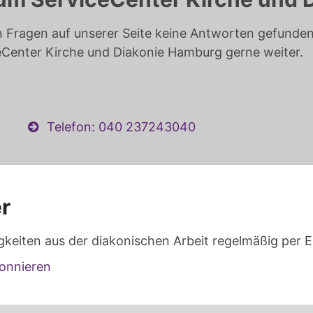
n Fragen auf unserer Seite keine Antworten gefunden 
eCenter Kirche und Diakonie Hamburg gerne weiter.
Telefon: 040 237243040
r
gkeiten aus der diakonischen Arbeit regelmäßig per E
onnieren