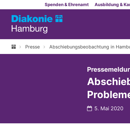
Zum Inhalt springen
Spenden & Ehrenamt
Ausbildung & Kar
Presse
Abschiebungsbeobachtung in Hambur
Pressemeldu
Abschie
Probleme
Datum:
5. Mai 2020