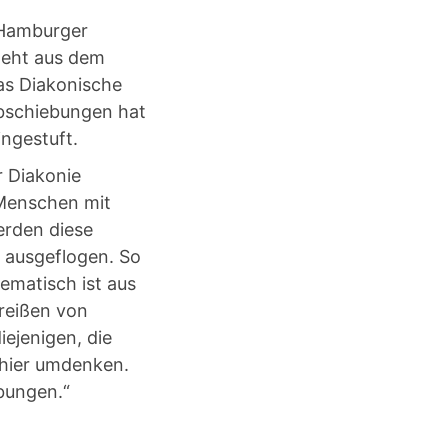
 Hamburger
geht aus dem
as Diakonische
bschiebungen hat
ngestuft.
r Diakonie
 Menschen mit
rden diese
, ausgeflogen. So
ematisch ist aus
reißen von
iejenigen, die
n hier umdenken.
ebungen.“