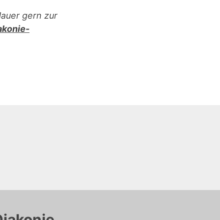
auer gern zur
konie-
Diakonie