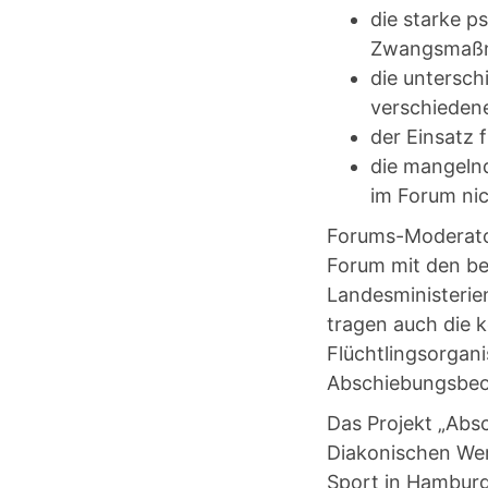
die starke p
Zwangsmaßna
die untersch
verschieden
der Einsatz 
die mangeln
im Forum nic
Forums-Moderato
Forum mit den bet
Landesministerie
tragen auch die 
Flüchtlingsorgan
Abschiebungsbeob
Das Projekt „Abs
Diakonischen Wer
Sport in Hamburg