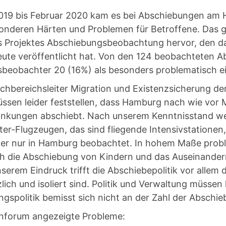
019 bis Februar 2020 kam es bei Abschiebungen am
onderen Härten und Problemen für Betroffene. Das 
s Projektes Abschiebungsbeobachtung hervor, den d
te veröffentlicht hat. Von den 124 beobachteten A
beobachter 20 (16%) als besonders problematisch ei
achbereichsleiter Migration und Existenzsicherung de
ssen leider feststellen, dass Hamburg nach wie vor
ankungen abschiebt. Nach unserem Kenntnisstand we
er-Flugzeugen, das sind fliegende Intensivstationen
er nur in Hamburg beobachtet. In hohem Maße probl
ch die Abschiebung von Kindern und das Auseinander
serem Eindruck trifft die Abschiebepolitik vor allem d
lich und isoliert sind. Politik und Verwaltung müsse
ingspolitik bemisst sich nicht an der Zahl der Abschi
nforum angezeigte Probleme: