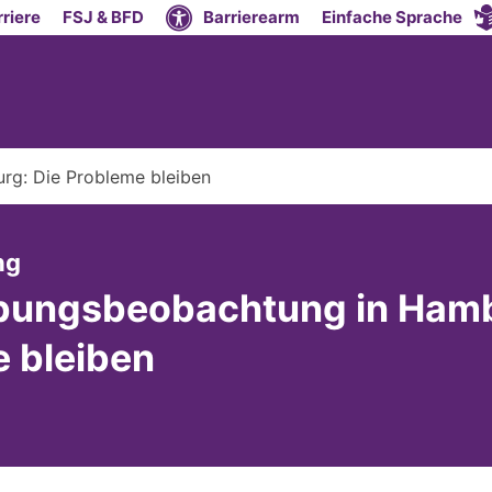
riere
FSJ & BFD
Barrierearm
Einfache Sprache
g: Die Probleme bleiben
:
ng
bungsbeobachtung in Hamb
 bleiben