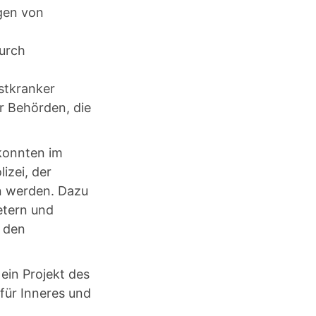
gen von
durch
stkranker
r Behörden, die
konnten im
izei, der
n werden. Dazu
etern und
h den
ein Projekt des
für Inneres und