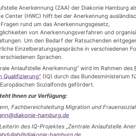
ufstelle Anerkennung (ZAA) der Diakonie Hamburg als
Center (HWC) hilft bei der Anerkennung ausländisc
ei Fragen rund um das Anerkennungsgesetz,
lichkeiten von Anerkennungsverfahren und organis
altungen. Um den Bedarf der Ratsuchenden entgeg
hrliche Einzelberatungsgespräche in verschiedenen F
 verschiedenen Sprachen.
trale Anlaufstelle Anerkennung“ wird im Rahmen des
h Qualifizierung“
(IQ) durch das Bundesministerium fü
 Europäischen Sozialfonds gefördert.
teht Ihnen zur Verfügung:
ann, Fachbereichsleitung Migration und Frauensozial
ann@diakonie-hamburg.de
Leiterin des IQ-Projektes „Zentrale Anlaufstelle An
abdullah@diakonie-hamburg.de