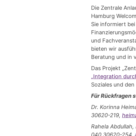
Die Zentrale Anla
Hamburg Welcome 
Sie informiert b
Finanzierungsmög
und Fachveranst
bieten wir ausfü
Beratung und in
Das Projekt „Zen
„Integration durc
Soziales und den
Für Rückfragen s
Dr. Korinna Heim
30620-219,
heim
Rahela Abdullah,
040 30620-254,