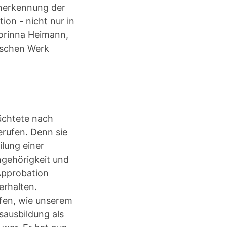
Anerkennung der
ion - nicht nur in
Korinna Heimann,
nischen Werk
lüchtete nach
erufen. Denn sie
lung einer
ngehörigkeit und
 Approbation
erhalten.
ufen, wie unserem
sausbildung als