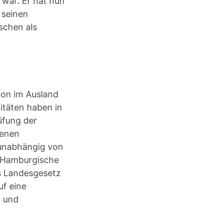
t war. Er hat nun
 seinen
schen als
von im Ausland
itäten haben in
üfung der
benen
 unabhängig von
s Hamburgische
es Landesgesetz
f eine
- und