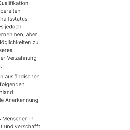
Qualifikation
bereiten –
haltsstatus.
es jedoch
ternehmen, aber
Möglichkeiten zu
seres
ger Verzahnung
n.
en ausländischen
hfolgenden
hland
elle Anerkennung
es Menschen in
elt und verschafft