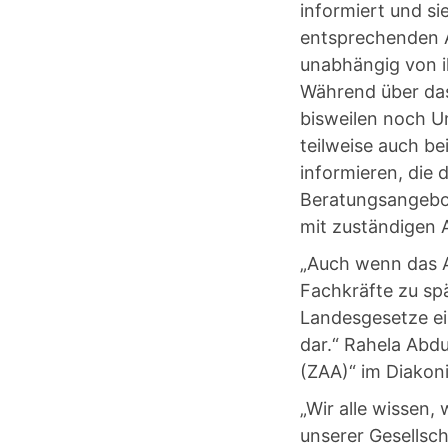
informiert und sie
entsprechenden A
unabhängig von ih
Während über das
bisweilen noch U
teilweise auch be
informieren, die 
Beratungsangebo
mit zuständigen
„Auch wenn das A
Fachkräfte zu sp
Landesgesetze ei
dar.“ Rahela Abdu
(ZAA)“ im Diako
„Wir alle wissen,
unserer Gesellscha