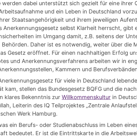
 werden dabei unterstützt sich gezielt für eine ihrer 
rbeitsaufnahme und ein Leben in Deutschland vorzu
rer Staatsangehörigkeit und ihrem jeweiligen Aufent
 Anerkennungsgesetz selbst Klarheit herrscht, gibt 
nsicherheiten im Umgang damit, z.B. seitens der Un
i Behörden. Daher ist es notwendig, weiter über die 
das Gesetz eröffnet. Für einen nachhaltigen Erfolg un
tes und Anerkennungsverfahrens arbeiten wir in en
 Anerkennungsstellen, Kammern und Berufsverbände
nerkennungsgesetz für viele in Deutschland lebend
ät kam, stellen das Bundesgesetz BQFG und die nac
n klares Bekenntnis zur
Willkommenskultur
in Deutsc
llah, Leiterin des IQ Teilprojektes „Zentrale Anlaufst
nischen Werk Hamburg.
 was ein Berufs- oder Studienabschluss im Leben ein
ft bedeutet. Er ist die Eintrittskarte in die Arbeitsw