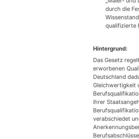
„Maler- und L
durch die Fe
Wissenstand
qualifiziert
Hintergrund:
Das Gesetz regel
erworbenen Quali
Deutschland dadu
Gleichwertigkeit
Berufsqualifikat
ihrer Staatsange
Berufsqualifikat
verabschiedet un
Anerkennungsbera
Berufsabschlüss