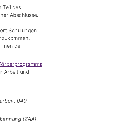
 Teil des
her Abschlüsse.
iert Schulungen
enzukommen,
ormen der
Förderprogramms
r Arbeit und
arbeit, 040
erkennung (ZAA),