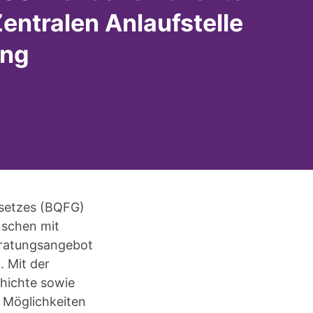
Zentralen Anlaufstelle
ung
esetzes (BQFG)
nschen mit
eratungsangebot
 Mit der
hichte sowie
n Möglichkeiten