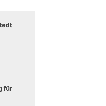
stedt
g für