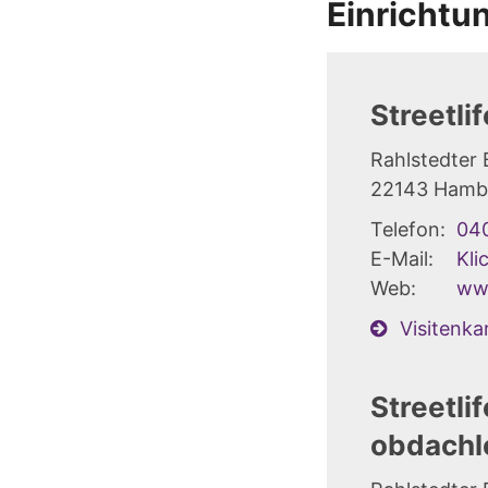
Einrichtu
Streetli
Rahlstedter
22143
Hamb
Telefon:
04
E-Mail:
Kli
Web:
www
Visitenka
Streetli
obdachl