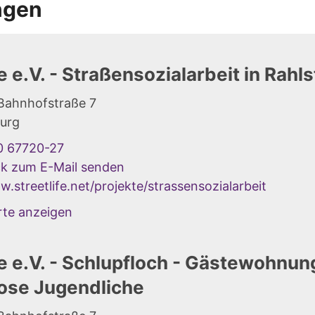
ngen
fe e.V. - Straßensozialarbeit in Rahl
 Bahnhofstraße 7
urg
0 67720-27
ck zum E-Mail senden
.streetlife.net/projekte/strassensozialarbeit
rte anzeigen
fe e.V. - Schlupfloch - Gästewohnun
ose Jugendliche