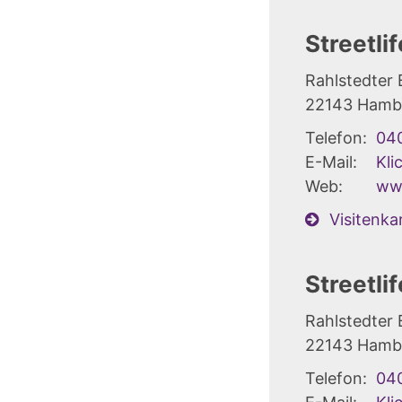
Streetli
Rahlstedter
22143
Hamb
Telefon:
04
E-Mail:
Kli
Web:
www
Visitenka
Streetli
Rahlstedter
22143
Hamb
Telefon:
04