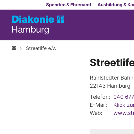
Zum Inhalt springen
Spenden & Ehrenamt
Ausbildung & Kar
Streetlife e.V.
Streetlife
Rahlstedter Bahn
22143
Hamburg
Telefon:
040 67
E-Mail:
Klick z
Web:
www.str