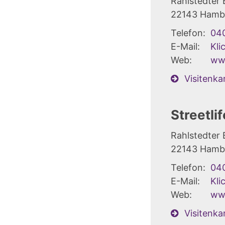
Rahlstedter
22143
Hamb
Telefon:
04
E-Mail:
Kli
Web:
www
Visitenka
Streetli
Rahlstedter
22143
Hamb
Telefon:
04
E-Mail:
Kli
Web:
www
Visitenka