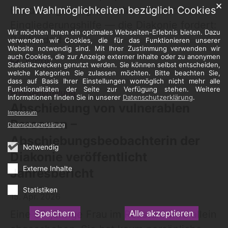
✕
Ihre Wahlmöglichkeiten bezüglich Cookies
Bundesregierung bedrohen Kinder- und
Eingliederungshilfe — die Diakonie fordert:
Wir möchten Ihnen ein optimales Webseiten-Erlebnis bieten. Dazu
Politik darf ...
verwenden wir Cookies, die für das Funktionieren unserer
Website notwendig sind. Mit Ihrer Zustimmung verwenden wir
auch Cookies, die zur Anzeige externer Inhalte oder zu anonymen
Mehr
Statistikzwecken genutzt werden. Sie können selbst entscheiden,
welche Kategorien Sie zulassen möchten. Bitte beachten Sie,
dass auf Basis Ihrer Einstellungen womöglich nicht mehr alle
Funktionalitäten der Seite zur Verfügung stehen. Weitere
:
Pressemitteilung
Informationen finden Sie in unserer
Datenschutzerklärung
.
Abschiebung von vulnerablen
Impressum
Personen –
Datenschutzerklärung
Abschiebungsbeobachterin der
Notwendig
Diakonie veröffentlicht
Externe Inhalte
Jahresbericht
Statistiken
15. Apr. 2026
Speichern
Alle akzeptieren
Eine 87-jährige Frau im Rollstuhl wird allein