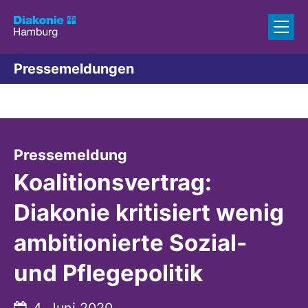
Zum Inhalt springen
Pressemeldungen
:
Pressemeldung
Koalitionsvertrag:
Diakonie kritisiert wenig
ambitionierte Sozial-
und Pflegepolitik
Datum:
4. Juni 2020