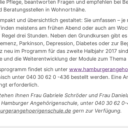
ie Pflege, beantworten Fragen und empfehlen bei Be
d Beratungsstellen in Wohnortnähe.
ompakt und übersichtlich gestaltet: Sie umfassen – j
, finden meistens am frühen Abend oder auch am Woc
r Regel drei Stunden. Neben den Grundkursen gibt es
Demenz, Parkinson, Depression, Diabetes oder zur Be
 neu im Programm für das zweite Halbjahr 2017 sin
ge und die Weiterentwicklung der Module zum Them
sprogramm findet sich unter
www.hamburgerangehoe
nisch unter 040 30 62 0 -436 bestellt werden. Eine 
ngt erforderlich.
tehen Ihnen Frau Gabriele Schröder und Frau Daniela
 Hamburger Angehörigenschule, unter 040 30 62 0-
urgerangehoerigenschule.de
gern zur Verfügung.