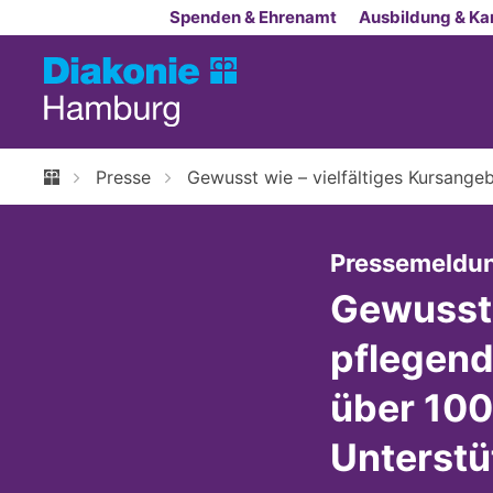
Zum Inhalt springen
Spenden & Ehrenamt
Ausbildung & Kar
Presse
Gewusst wie – vielfältiges Kursange
Pressemeldu
Gewusst 
pflegend
über 100
Unterstü