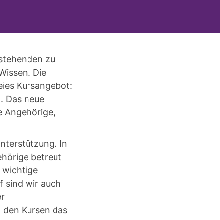
estehenden zu
 Wissen. Die
eies Kursangebot:
t. Das neue
de Angehörige,
nterstützung. In
hörige betreut
e wichtige
f sind wir auch
er
n den Kursen das