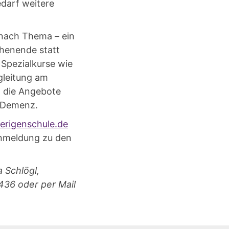
darf weitere
e nach Thema – ein
henende statt
 Spezialkurse wie
gleitung am
d die Angebote
a Demenz.
rigenschule.de
Anmeldung zu den
 Schlögl,
436 oder per Mail