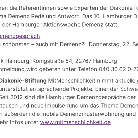
en die Referentinnen sowie Experten der Diakonie fü
ma Demenz Rede und Antwort. Das 10. Hamburger 
n der Hamburger Aktionswoche Demenz statt.
Demenzgespräch
m schönsten – auch mit Demenz?! Donnerstag, 22. S
rk Hamburg, Königstraße 54, 22767 Hamburg
m Anmeldung wird gebeten unter Telefon 040 30 62 0-2
Diakonie-Stiftung
MitMenschlichkeit nimmt aktuelle g
nterstützt entsprechende Projekte. Einer der Schwe
eit 2012 sind die Hamburger Demenzgespräche der D
ustausch und neue Impulse rund um das Thema Demen
en außerdem die mobile Demenzmusterwohnung und
ehr Infos unter
www.mitmenschlichkeit.de