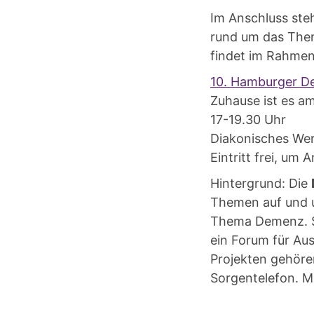
Im Anschluss steh
rund um das The
findet im Rahme
10. Hamburger 
Zuhause ist es a
17-19.30 Uhr
Diakonisches We
Eintritt frei, u
Hintergrund: Die
Themen auf und u
Thema Demenz. S
ein Forum für A
Projekten gehör
Sorgentelefon. M