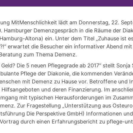
ftung MitMenschlichkeit lädt am Donnerstag, 22. Sep
10. Hamburger Demenzgespräch in die Räume der Dia
 Hamburg-Altona) ein. Unter dem Titel „Zuhause ist 
!“ erwartet die Besucher ein informativer Abend mit
 Beratung zum Thema Demenz.
 Geld? Die 5 neuen Pflegegrade ab 2017“ stellt Sonja
mbulante Pflege der Diakonie, die kommenden Veränd
nschen mit Demenz zu Hause vor. Betroffene und In
 Hilfsangeboten und deren Finanzierung. Im anschl
Umgang mit typischen Herausforderungen im Zusamm
enz. Zur Fragestellung „Unterstützung aus Osteurop
tsführung Die Perspektive GmbH) Informationen und
 Vortrag durch einen Erfahrungsbericht zu pflege-un