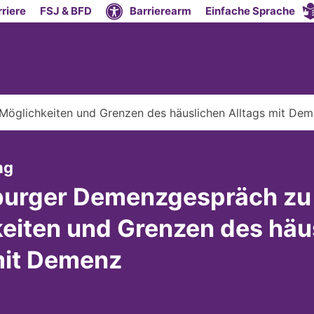
riere
FSJ & BFD
Barrierearm
Einfache Sprache
öglichkeiten und Grenzen des häuslichen Alltags mit De
:
ng
burger Demenzgespräch zu
eiten und Grenzen des häu
mit Demenz