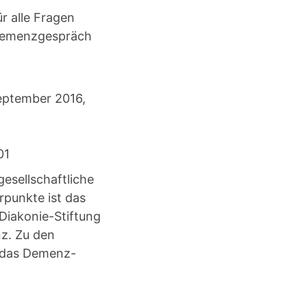
r alle Fragen
Demenzgespräch
eptember 2016,
01
esellschaftliche
rpunkte ist das
iakonie-Stiftung
z. Zu den
 das Demenz-