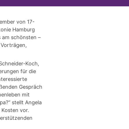
tember von 17-
konie Hamburg
es am schönsten –
 Vorträgen,
 Schneider-Koch,
erungen für die
teressierte
ießenden Gespräch
enleben mit
a?“ stellt Angela
 Kosten vor.
terstützenden