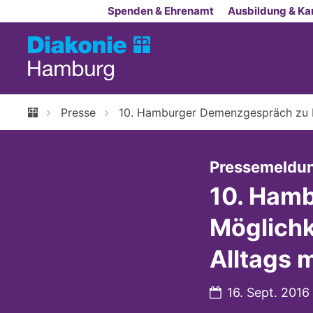
Zum Inhalt springen
Spenden & Ehrenamt
Ausbildung & Kar
Presse
10. Hamburger Demenzgespräch zu M
Pressemeldu
10. Ham
Möglichk
Alltags 
Datum:
16. Sept. 2016