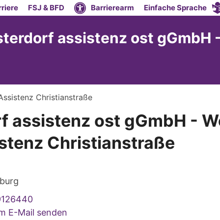
riere
FSJ & BFD
Barrierearm
Einfache Sprache
sterdorf assistenz ost gGmbH
ssistenz Christianstraße
rf assistenz ost gGmbH - 
stenz Christianstraße
burg
9126440
um E-Mail senden