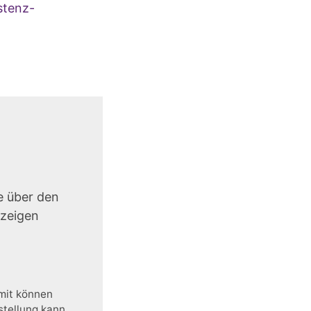
stenz-
e über den
uzeigen
amit können
stellung kann