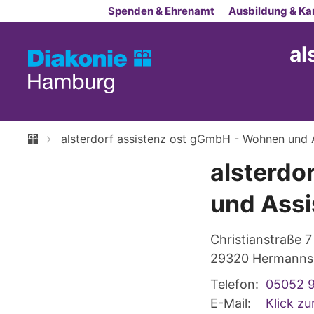
Zum Inhalt springen
Spenden & Ehrenamt
Ausbildung & Kar
al
alsterdorf assistenz ost gGmbH - Wohnen und A
alsterdo
und Assi
Christianstraße 7
29320
Hermanns
Telefon:
05052 
E-Mail:
Klick z