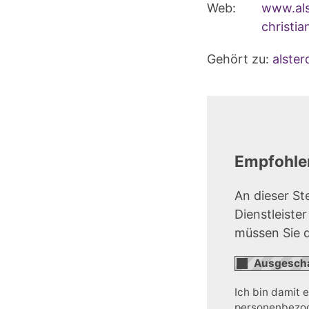
Web:
www.als
christia
Gehört zu:
alste
Empfohlen
An dieser St
Dienstleiste
müssen Sie 
Ich bin damit 
personenbezoge