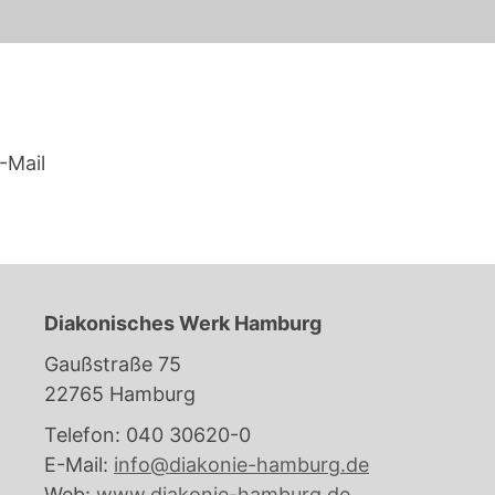
-Mail
Diakonisches Werk Hamburg
Gaußstraße 75
22765 Hamburg
Telefon: 040 30620-0
E-Mail:
info@diakonie-hamburg.de
Web:
www.diakonie-hamburg.de