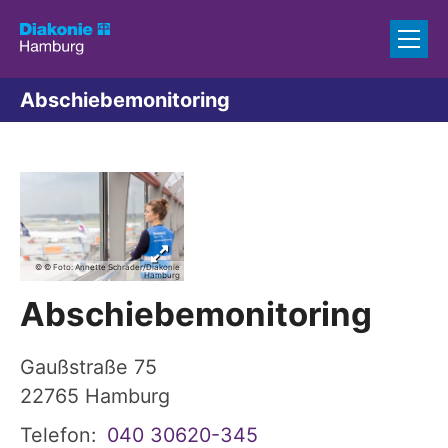
Zum Inhalt springen
Abschiebemonitoring
© © Foto: Annette Schrader/Diakonie
Hamburg
Abschiebemonitoring
Gaußstraße 75
22765
Hamburg
Telefon:
040 30620-345