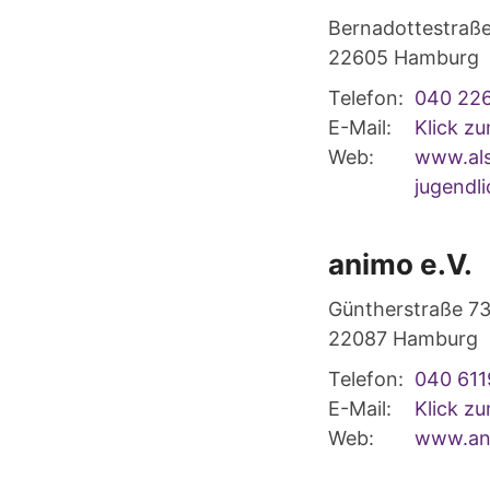
Bernadottestraß
22605
Hamburg
Telefon:
040 22
E-Mail:
Klick z
Web:
www.als
jugendl
animo e.V.
Güntherstraße 7
22087
Hamburg
Telefon:
040 61
E-Mail:
Klick z
Web:
www.an