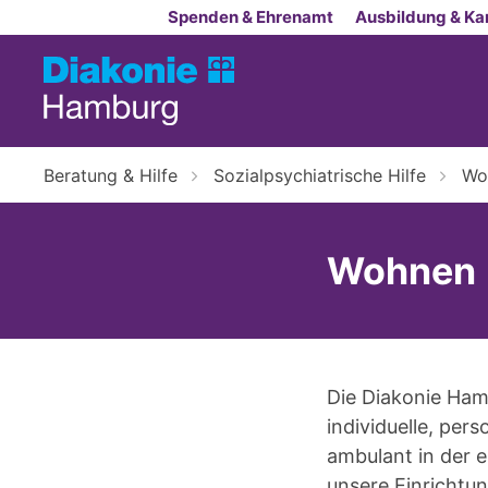
Zum Inhalt springen
Spenden & Ehrenamt
Ausbildung & Kar
Beratung & Hilfe
Sozialpsychiatrische Hilfe
Wo
Wohnen
Die Diakonie Ham
individuelle, pe
ambulant in der e
unsere Einrichtu