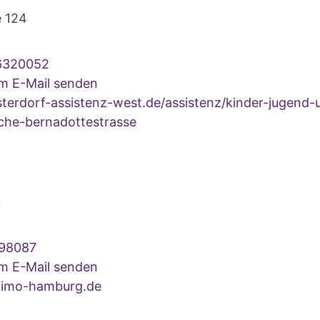
e 124
6320052
um E-Mail senden
terdorf-assistenz-west.de/assistenz/kinder-jugend-
iche-bernadottestrasse
3
198087
um E-Mail senden
imo-hamburg.de