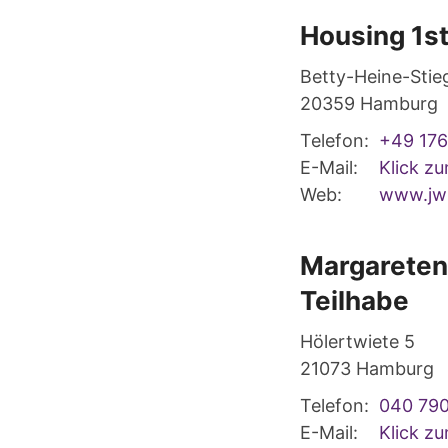
Housing 1s
Betty-Heine-Stie
20359
Hamburg
Telefon:
+49 17
E-Mail:
Klick z
Web:
www.jwr
Margareten
Teilhabe
Hölertwiete 5
21073
Hamburg
Telefon:
040 79
E-Mail:
Klick z