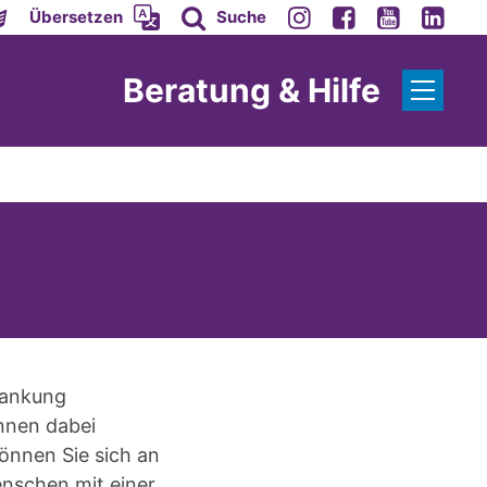
Übersetzen
Suche
Beratung & Hilfe
rankung
önnen dabei
können Sie sich an
enschen mit einer