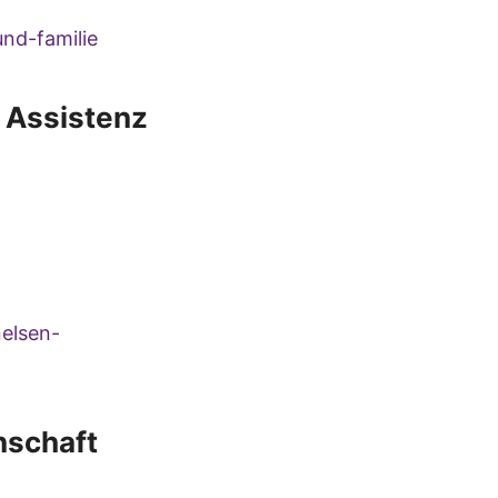
nd-familie
 Assistenz
elsen-
nschaft