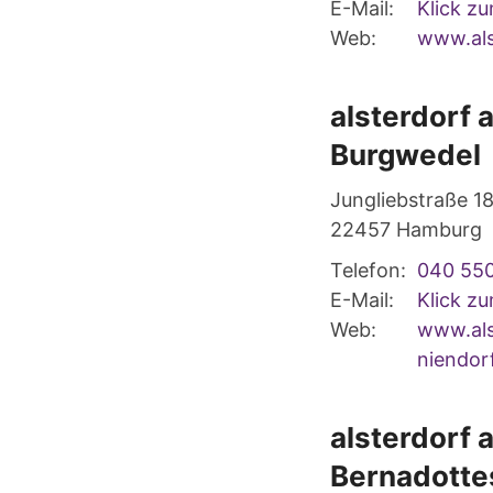
E-Mail:
Klick z
Web:
www.als
alsterdorf
Burgwedel
Jungliebstraße 1
22457
Hamburg
Telefon:
040 55
E-Mail:
Klick z
Web:
www.als
niendor
alsterdorf
Bernadotte