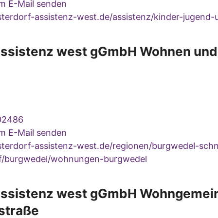
um E-Mail senden
terdorf-assistenz-west.de/assistenz/kinder-jugend-u
 assistenz west gGmbH Wohnen und
8
02486
um E-Mail senden
terdorf-assistenz-west.de/regionen/burgwedel-schn
f/burgwedel/wohnungen-burgwedel
 assistenz west gGmbH Wohngemei
straße