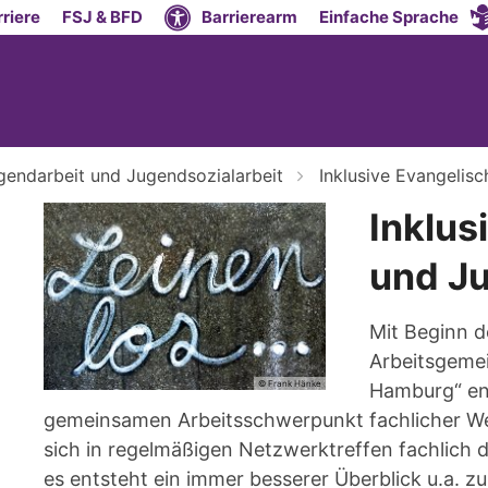
riere
FSJ & BFD
Barrierearm
Einfache Sprache
gendarbeit und Jugendsozialarbeit
Inklusive Evangelis
Inklus
und J
Mit Beginn d
Arbeitsgemei
© Frank Hänke
Hamburg“ ent
gemeinsamen Arbeitsschwerpunkt fachlicher Wei
sich in regelmäßigen Netzwerktreffen fachlich
es entsteht ein immer besserer Überblick u.a. 