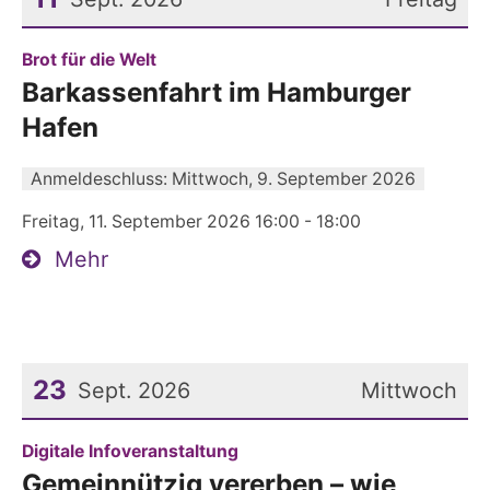
Datum: 11. September 2026
:
Brot für die Welt
Barkassenfahrt im Hamburger
Hafen
Anmeldeschluss: Mittwoch, 9. September 2026
Freitag, 11. September 2026 16:00 - 18:00
Mehr
23
Sept. 2026
Mittwoch
Datum: 23. September 2026
:
Digitale Infoveranstaltung
Gemeinnützig vererben – wie