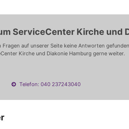
um ServiceCenter Kirche und 
n Fragen auf unserer Seite keine Antworten gefunden 
eCenter Kirche und Diakonie Hamburg gerne weiter.
Telefon: 040 237243040
r