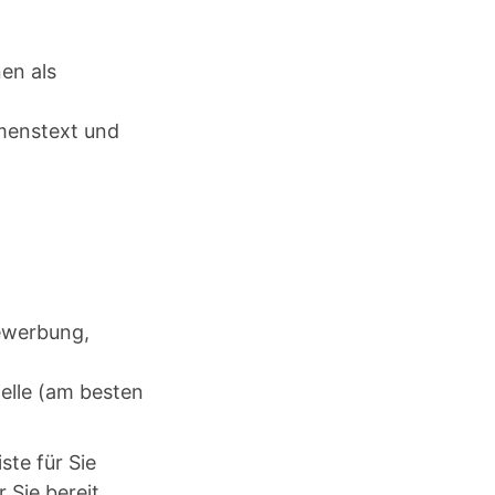
nen als
hmenstext und
ewerbung,
elle (am besten
te für Sie
Sie bereit.