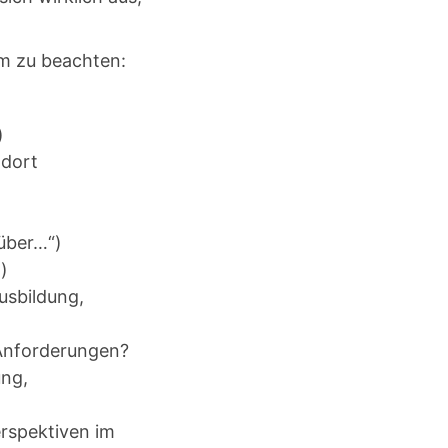
em zu beachten:
)
ndort
 über…“)
)
usbildung,
Anforderungen?
ung,
erspektiven im