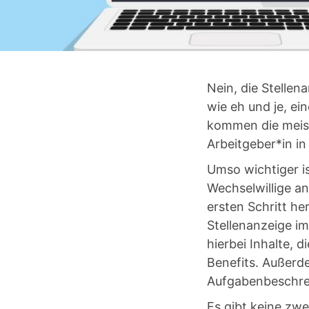
Nein, die Stellen
wie eh und je, ei
kommen die meist
Arbeitgeber*in in
Umso wichtiger i
Wechselwillige an
ersten Schritt h
Stellenanzeige i
hierbei Inhalte, d
Benefits. Außerde
Aufgabenbeschrei
Es gibt keine zwe