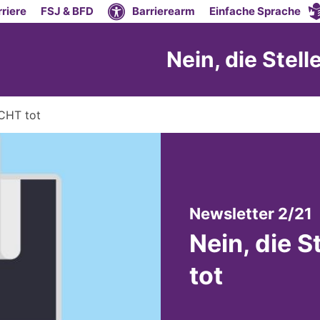
riere
FSJ & BFD
Barrierearm
Einfache Sprache
Nein, die Stel
ICHT tot
:
Newsletter 2/21
Nein, die S
tot