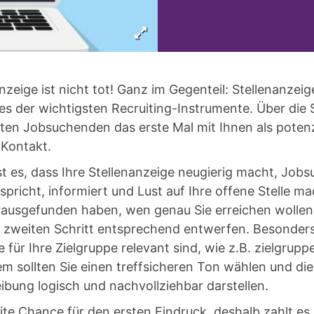
anzeige ist nicht tot! Ganz im Gegenteil: Stellenanzeig
nes der wichtigsten Recruiting-Instrumente. Über die 
en Jobsuchenden das erste Mal mit Ihnen als potenz
 Kontakt.
st es, dass Ihre Stellenanzeige neugierig macht, Job
spricht, informiert und Lust auf Ihre offene Stelle m
erausgefunden haben, wen genau Sie erreichen wollen
m zweiten Schritt entsprechend entwerfen. Besonders
ie für Ihre Zielgruppe relevant sind, wie z.B. zielgrup
m sollten Sie einen treffsicheren Ton wählen und die
bung logisch und nachvollziehbar darstellen.
ite Chance für den ersten Eindruck, deshalb zahlt es s