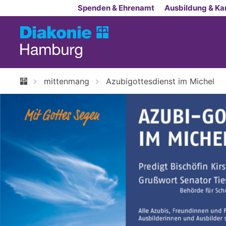
Zum Inhalt springen
Spenden & Ehrenamt
Ausbildung & Kar
mittenmang
Azubigottesdienst im Michel