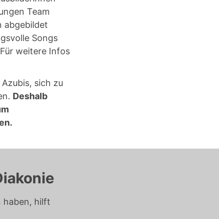
 jungen Team
n abgebildet
ngsvolle Songs
Für weitere Infos
 Azubis, sich zu
en.
Deshalb
um
en.
Diakonie
haben, hilft