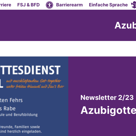
riere
FSJ & BFD
Barrierearm
Einfache Sprache
Azub
:
Newsletter 2/23
Azubigotte