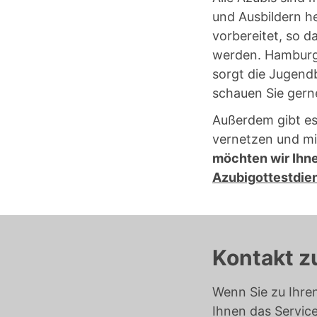
und Ausbildern h
vorbereitet, so 
werden. Hamburgs
sorgt die Jugendb
schauen Sie gern
Außerdem gibt es 
vernetzen und m
möchten wir Ihne
Azubigottestdien
Kontakt z
Wenn Sie zu Ihre
Ihnen das Servic