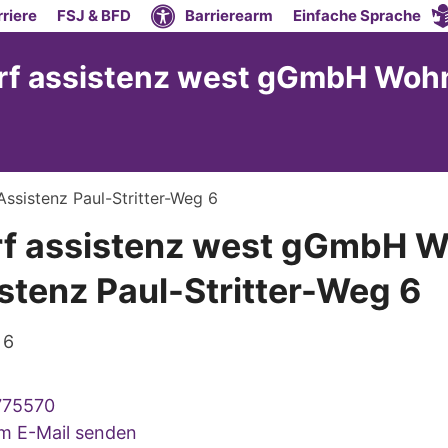
riere
FSJ & BFD
Barrierearm
Einfache Sprache
orf assistenz west gGmbH Woh
ssistenz Paul-Stritter-Weg 6
rf assistenz west gGmbH 
stenz Paul-Stritter-Weg 6
 6
775570
um E-Mail senden