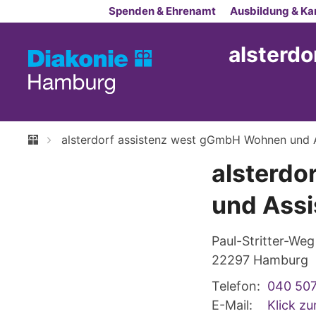
Zum Inhalt springen
Spenden & Ehrenamt
Ausbildung & Kar
alsterd
alsterdorf assistenz west gGmbH Wohnen und A
alsterdo
und Assi
Paul-Stritter-Weg
22297
Hamburg
Telefon:
040 50
E-Mail:
Klick z