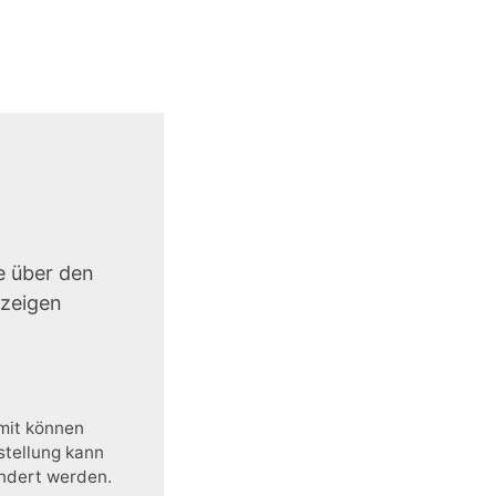
e über den
uzeigen
amit können
stellung kann
ändert werden.