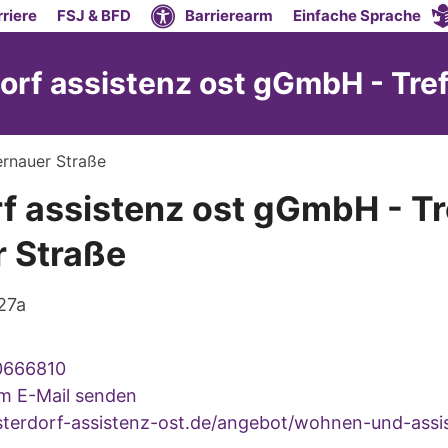
riere
FSJ & BFD
Barrierearm
Einfache Sprache
dorf assistenz ost gGmbH - Tre
ernauer Straße
rf assistenz ost gGmbH - T
 Straße
27a
0666810
um E-Mail senden
terdorf-assistenz-ost.de/angebot/wohnen-und-assi