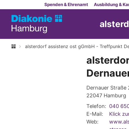
Zum Inhalt springen
Spenden & Ehrenamt
Ausbildung & Kar
alster
alsterdorf assistenz ost gGmbH - Treffpunkt D
alsterdo
Dernauer
Dernauer Straße 
22047
Hamburg
Telefon:
040 65
E-Mail:
Klick z
Web:
www.als