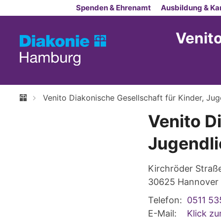
Zum Inhalt springen
Spenden & Ehrenamt
Ausbildung & Kar
Venito
Venito Diakonische Gesellschaft für Kinder, J
Venito D
Jugendl
Kirchröder Straß
30625
Hannover
Telefon:
0511 53
E-Mail:
Klick z