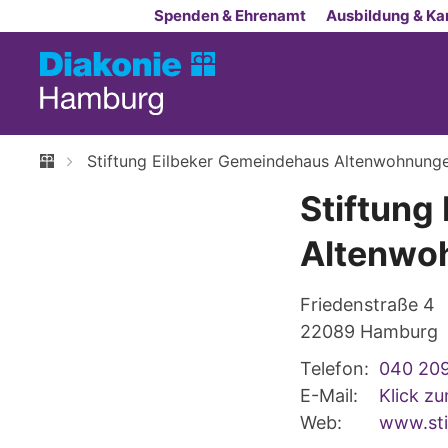
Zum Inhalt springen
Spenden & Ehrenamt
Ausbildung & Kar
Stiftung Eilbeker Gemeindehaus Altenwohnung
Stiftung
Altenwo
Friedenstraße 4
22089
Hamburg
Telefon:
040 20
E-Mail:
Klick z
Web:
www.sti