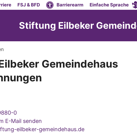
riere
FSJ & BFD
Barrierearm
Einfache Sprache
Stiftung Eilbeker Gemei
en
 Eilbeker Gemeindehaus
hnungen
9880-0
um E-Mail senden
ftung-eilbeker-gemeindehaus.de