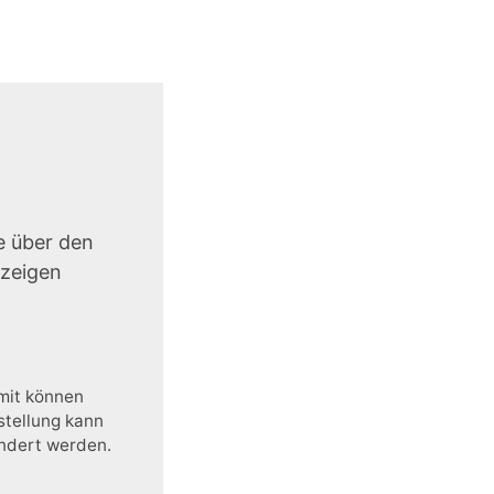
e über den
uzeigen
amit können
stellung kann
ändert werden.