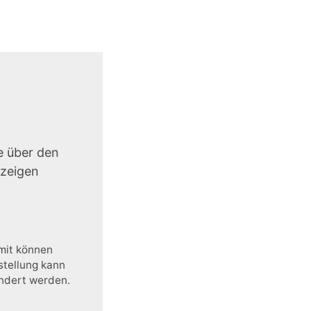
e über den
uzeigen
amit können
stellung kann
ändert werden.