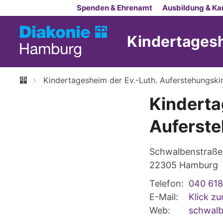
Zum Inhalt springen
Spenden & Ehrenamt
Ausbildung & Kar
Kindertagesh
Kindertagesheim der Ev.-Luth. Auferstehungsk
Kinderta
Auferst
Schwalbenstraße
22305
Hamburg
Telefon:
040 618
E-Mail:
Klick z
Web:
schwalb