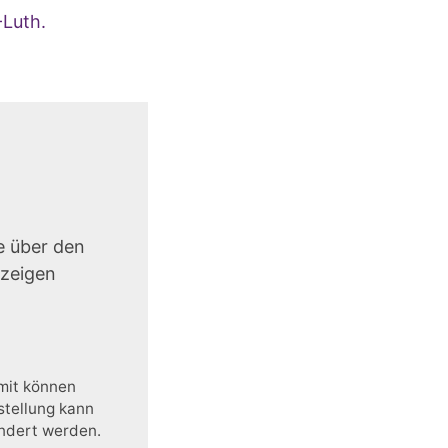
-Luth.
e über den
uzeigen
amit können
stellung kann
ändert werden.