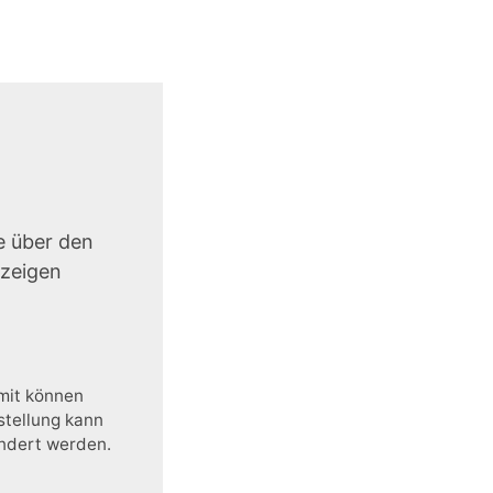
e über den
uzeigen
amit können
stellung kann
ändert werden.