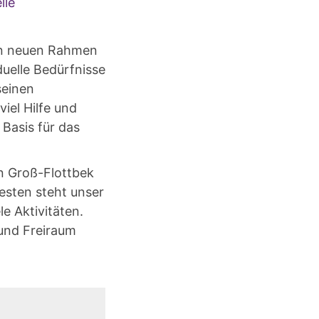
lle
en neuen Rahmen
duelle Bedürfnisse
seinen
iel Hilfe und
 Basis für das
n Groß-Flottbek
esten steht unser
e Aktivitäten.
und Freiraum