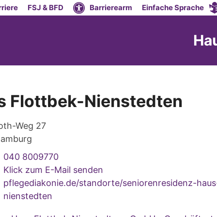
riere
FSJ & BFD
Barrierearm
Einfache Sprache
Hau
 Flottbek-Nienstedten
oth-Weg 27
amburg
040 8009770
Klick zum E-Mail senden
pflegediakonie.de/standorte/seniorenresidenz-haus
nienstedten