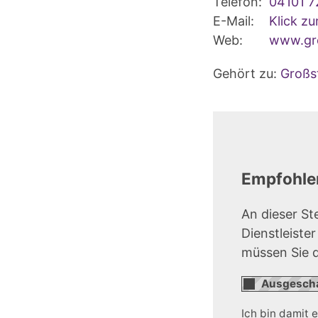
Telefon:
04101 7
E-Mail:
Klick z
Web:
www.gro
Gehört zu:
Großs
Empfohlen
An dieser St
Dienstleiste
müssen Sie 
Ich bin damit 