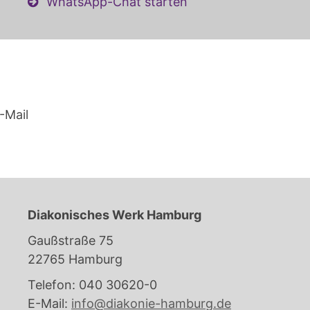
WhatsApp-Chat starten
-Mail
Diakonisches Werk Hamburg
Gaußstraße 75
22765 Hamburg
Telefon: 040 30620-0
E-Mail:
info@diakonie-hamburg.de