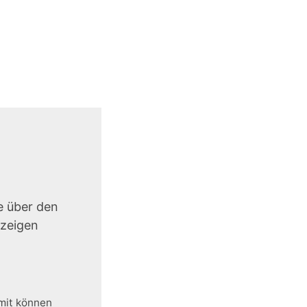
e über den
uzeigen
amit können