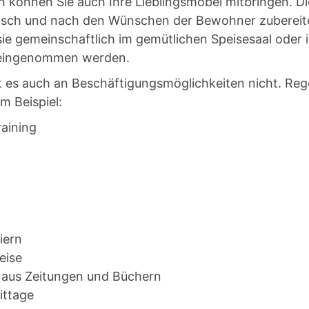
h können Sie auch Ihre Lieblingsmöbel mitbringen. D
risch und nach den Wünschen der Bewohner zubereite
ie gemeinschaftlich im gemütlichen Speisesaal oder 
 eingenommen werden.
t es auch an Beschäftigungsmöglichkeiten nicht. Re
m Beispiel:
aining
iern
eise
 aus Zeitungen und Büchern
ittage