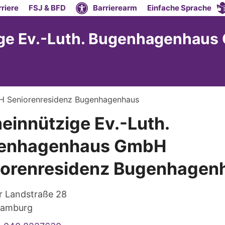
riere
FSJ & BFD
Barrierearm
Einfache Sprache
ge Ev.-Luth. Bugenhagenhaus
H Seniorenresidenz Bugenhagenhaus
innützige Ev.-Luth.
enhagenhaus GmbH
iorenresidenz Bugenhagen
r Landstraße 28
amburg