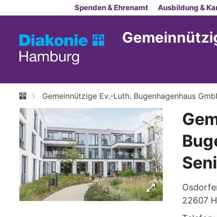
Zum Inhalt springen
Spenden & Ehrenamt
Ausbildung & Kar
Gemeinnützi
Gemeinnützige Ev.-Luth. Bugenhagenhaus Gmb
Geme
Bug
Sen
Osdorfe
22607
H