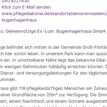
040 8227630
Klick zum E-Mail senden
www.pflegediakonie.de/standorte/seniorenresidenz
bugenhagenhaus
u:
Gemeinnützige Ev.-Luth. Bugenhagenhaus GmbH
e befindet sich mitten in der Gemeinde Groß-Flottb
ich hier schön leben. In unserem Park kann man spaz
n ein. In unmittelbarer Nähe liegt das bekannte Elbe
 in wenigen Gehminuten fußläufig erreichen können. D
Dienst- und Versorgungsleistungen für den täglichen
ummeln.
us gibt 118 pflegebedürftigen Menschen ein Zuhaus
 einer Grundfläche von 20m² zur Verfügung. Die Zimm
bett, einem Nachttisch und einem Schrank ausgestatt