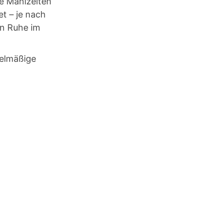
ie Mahlzeiten
t – je nach
in Ruhe im
gelmäßige