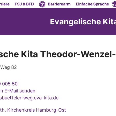
riere
FSJ & BFD
Barrierearm
Einfache Sprache
Evangelische Ki
sche Kita Theodor-Wenzel
 Weg 82
 005 50
um E-Mail senden
buetteler-weg.eva-kita.de
uth. Kirchenkreis Hamburg-Ost