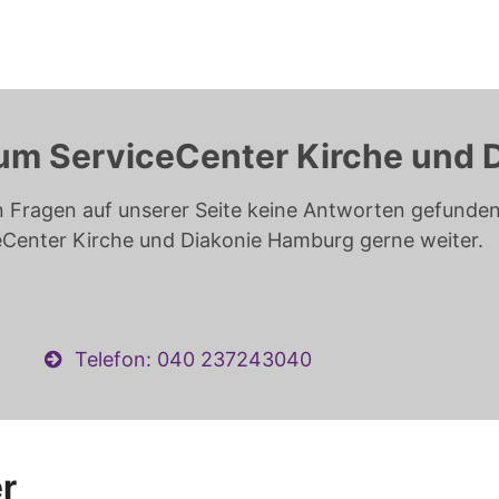
um ServiceCenter Kirche und 
n Fragen auf unserer Seite keine Antworten gefunden 
eCenter Kirche und Diakonie Hamburg gerne weiter.
Telefon: 040 237243040
r