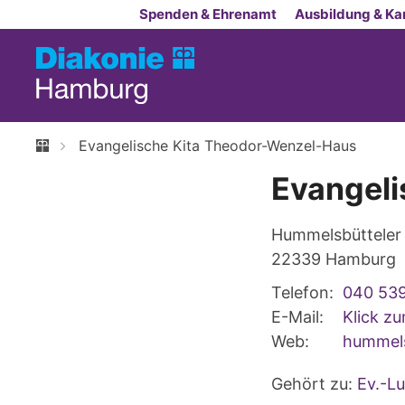
Zum Inhalt springen
Spenden & Ehrenamt
Ausbildung & Kar
Evangelische Kita Theodor-Wenzel-Haus
Evangeli
Hummelsbütteler
22339
Hamburg
Telefon:
040 539
E-Mail:
Klick z
Web:
hummels
Gehört zu:
Ev.-L