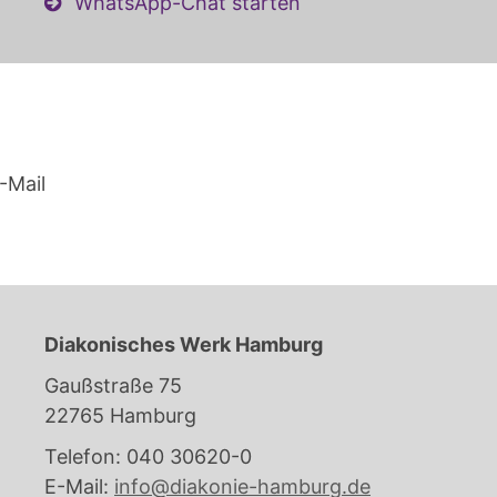
WhatsApp-Chat starten
-Mail
Diakonisches Werk Hamburg
Gaußstraße 75
22765 Hamburg
Telefon: 040 30620-0
E-Mail:
info@diakonie-hamburg.de