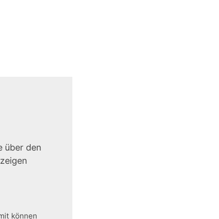
e über den
uzeigen
amit können