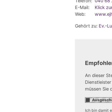
Telefon:
040 68 
E-Mail:
Klick z
Web:
www.ej
Gehört zu:
Ev.-L
Empfohlen
An dieser St
Dienstleiste
müssen Sie 
Ich bin damit 