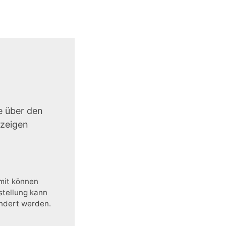
e über den
uzeigen
amit können
stellung kann
ändert werden.