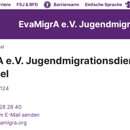
riere
FSJ & BFD
Barrierearm
Einfache Sprache
EvaMigrA e.V. Jugendmigr
el
 e.V. Jugendmigrationsdie
el
124
28 28 40
um E-Mail senden
amigra.org