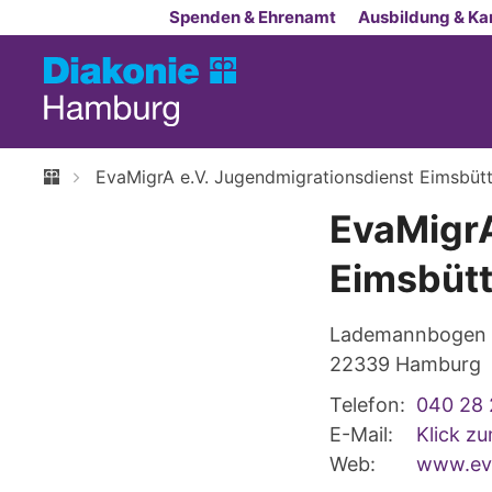
Zum Inhalt springen
Spenden & Ehrenamt
Ausbildung & Kar
EvaMigrA e.V. Jugendmigrationsdienst Eimsbütt
EvaMigrA
Eimsbütt
Lademannbogen 
22339
Hamburg
Telefon:
040 28 
E-Mail:
Klick z
Web:
www.ev