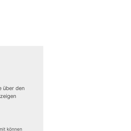
e über den
uzeigen
amit können