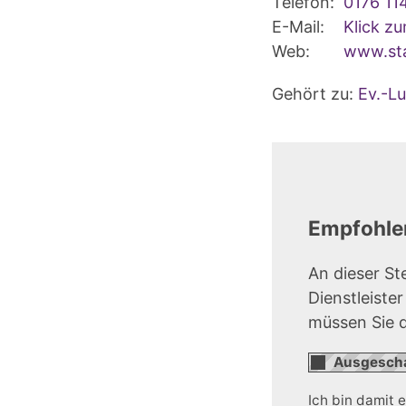
Telefon:
0176 11
E-Mail:
Klick z
Web:
www.sta
Gehört zu:
Ev.-L
Empfohlen
An dieser St
Dienstleiste
müssen Sie 
Ich bin damit 