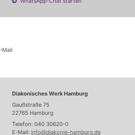
WhatsApp-Chat starten
-Mail
Diakonisches Werk Hamburg
Gaußstraße 75
22765 Hamburg
Telefon: 040 30620-0
E-Mail:
info@diakonie-hamburg.de