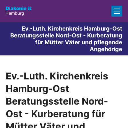
Zum Inhalt springen
Ev.-Luth. Kirchenkreis Hamburg-Ost
Beratungsstelle Nord-Ost - Kurberatung
für Mütter Väter und pflegende
Angehörige
Ev.-Luth. Kirchenkreis
Hamburg-Ost
Beratungsstelle Nord-
Ost - Kurberatung für
Mütter Väter und